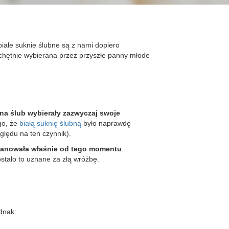
białe suknie ślubne są z nami dopiero
ak chętnie wybierana przez przyszłe panny młode
 na ślub
wybierały zazwyczaj swoje
ego, że
białą suknię ślubną
było naprawdę
ględu na ten czynnik).
apanowała właśnie od tego momentu
.
ostało to uznane za złą wróżbę.
dnak: