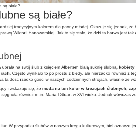
e są białe?
lubne są białe?
ardziej tradycyjnym kolorem dla panny młodej. Okazuje się jednak, że 
prawą Wiktorii Hanowerskiej. Jak to się stało, że dziś ta barwa jest t
lubnej
ubrała na swój ślub z księciem Albertem białą suknię ślubną,
kobiety
orach
. Często wynikało to po prostu z biedy, ale nierzadko również z t
wa ta dość rzadko gości w naszych codziennych strojach, właśnie ze wz
ący i wskazuje się, że
moda na ten kolor w kreacjach ślubnych, z
l sięgnęła również m.in. Maria I Stuart w XVI wieku. Jednak wówczas z
ultur. W przypadku ślubów w naszym kręgu kulturowym, biel oznacza je