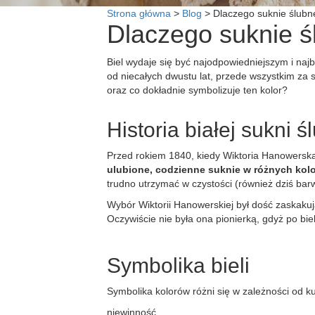
Strona główna
>
Blog
>
Dlaczego suknie ślubn
Dlaczego suknie ś
Biel wydaje się być najodpowiedniejszym i najb
od niecałych dwustu lat, przede wszystkim za s
oraz co dokładnie symbolizuje ten kolor?
Historia białej sukni ś
Przed rokiem 1840, kiedy Wiktoria Hanowerska 
ulubione, codzienne suknie w różnych kol
trudno utrzymać w czystości (również dziś bar
Wybór Wiktorii Hanowerskiej był dość zaskakuj
Oczywiście nie była ona pionierką, gdyż po bie
Symbolika bieli
Symbolika kolorów różni się w zależności od k
niewinność,